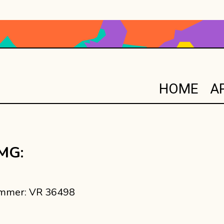
HOME
A
MG:
ummer: VR 36498